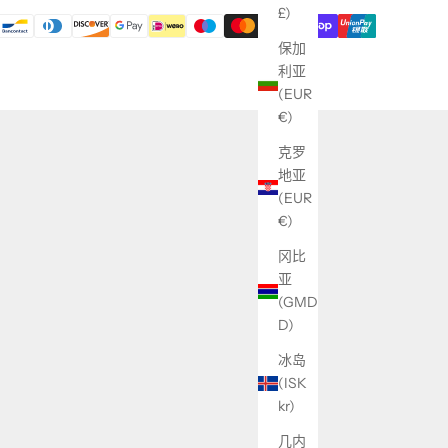
£)
保加
利亚
(EUR
€)
克罗
地亚
(EUR
€)
冈比
亚
(GMD
D)
冰岛
(ISK
kr)
几内