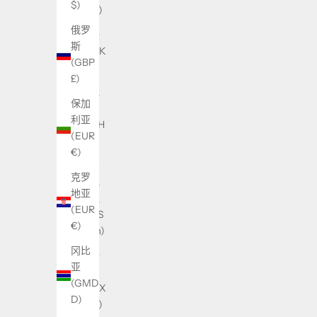
$)
CFA)
俄罗
丹麦
斯
(DKK
(GBP
kr.)
£)
乌克
保加
兰
利亚
(UAH
(EUR
₴)
€)
乌兹
克罗
别克
地亚
斯坦
(EUR
(UZS
€)
so'm)
冈比
乌干
亚
达
(GMD
(UGX
D)
USh)