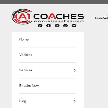
跳转到内容
A1 Coaches
Home
Veh
Home
Vehicles
Services
Enquire Now
Blog