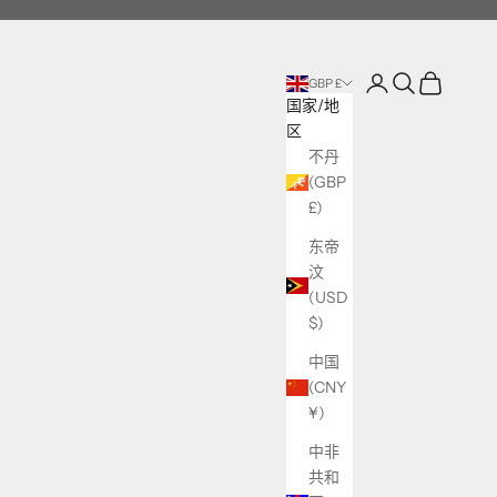
登录
搜索
购物车
GBP £
国家/地
区
不丹
(GBP
£)
东帝
汶
(USD
$)
中国
(CNY
¥)
中非
共和