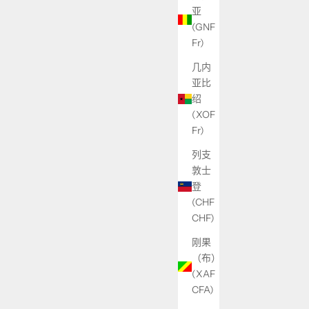
亚
(GNF
Fr)
几内
亚比
绍
(XOF
Fr)
列支
敦士
登
(CHF
CHF)
刚果
（布）
(XAF
CFA)