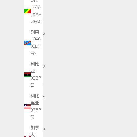
刚果
(ILS
（布）
₪)
(XAF
伊拉
CFA)
克
刚果
(GBP
（金）
£)
(CDF
伯利
Fr)
兹
利比
(BZD
亚
$)
(GBP
佛得
£)
角
利比
(CVE
里亚
$)
(GBP
俄罗
£)
斯
加拿
(GBP
大
£)