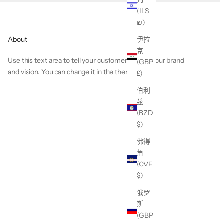
(ILS
₪)
About
伊拉
克
Use this text area to tell your customers about your brand
(GBP
and vision. You can change it in the theme editor.
£)
伯利
兹
(BZD
$)
佛得
角
(CVE
$)
俄罗
斯
(GBP