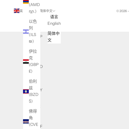
(AMD
դր.)
英国 (GBP £)
简体中文
© 2026 
国家/
语言
以色
地区
English
列
不丹
简体中
(ILS
(GBP
文
₪)
£)
伊拉
东帝
克
汶
(GBP
(USD
£)
$)
伯利
中国
兹
(CNY
(BZD
¥)
$)
中非
佛得
共和
角
国
(CVE
(XAF