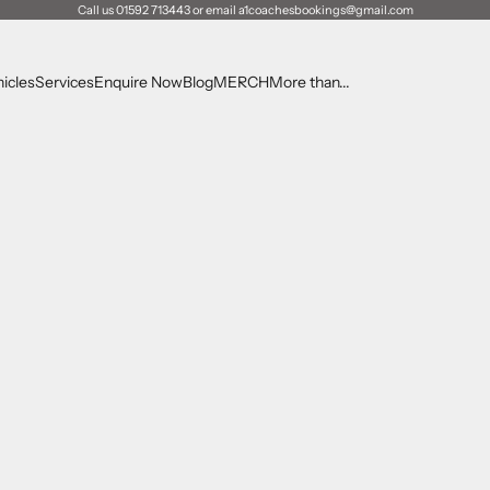
Call us 01592 713443 or email a1coachesbookings@gmail.com
icles
Services
Enquire Now
Blog
MERCH
More than...