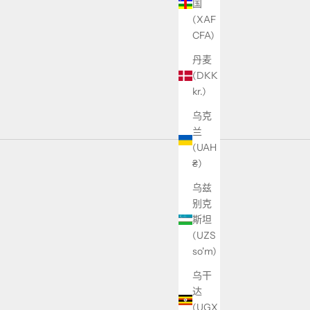
国
(XAF
CFA)
丹麦
(DKK
kr.)
乌克
兰
(UAH
₴)
乌兹
别克
斯坦
(UZS
so'm)
乌干
达
(UGX