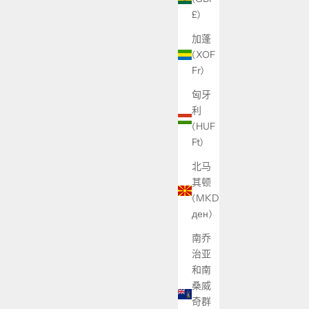
£)
加蓬
(XOF
Fr)
匈牙
利
(HUF
Ft)
北马
其顿
(MKD
ден)
南乔
治亚
和南
桑威
奇群