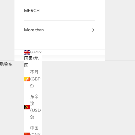
MERCH
More than...
GBP £
国家/地
购物车
区
不丹
(GBP
£)
东帝
汶
(USD
10 Places to go on a Hen Night to 
$)
阅读更多
中国
(CNY