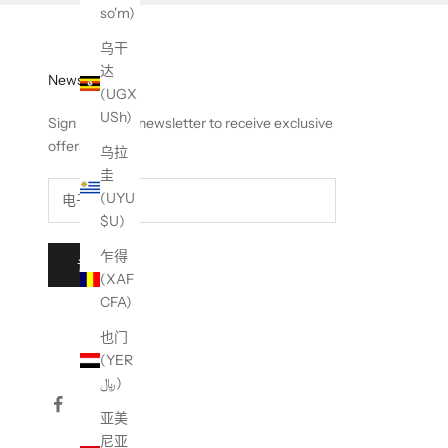
so'm)
乌干
达
Newsletter
(UGX
USh)
Sign up to our newsletter to receive exclusive
offers.
乌拉
圭
(UYU
$U)
乍得
订阅
(XAF
CFA)
也门
(YER
﷼)
亚美
尼亚