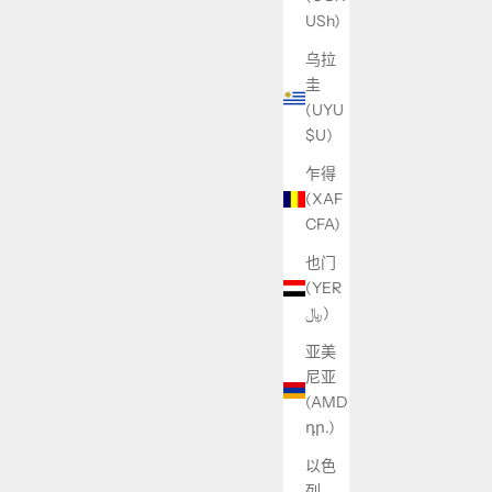
USh)
乌拉
圭
(UYU
$U)
乍得
(XAF
CFA)
也门
(YER
﷼)
亚美
尼亚
(AMD
դր.)
以色
列