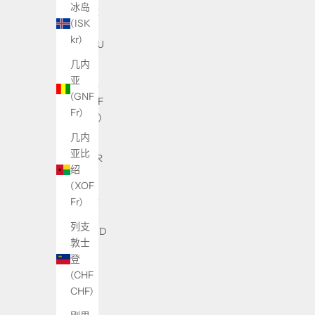
冰岛
乌拉
(ISK
圭
kr)
(UYU
$U)
几内
亚
乍得
(GNF
(XAF
Fr)
CFA)
几内
也门
亚比
(YER
绍
﷼)
(XOF
亚美
Fr)
尼亚
列支
(AMD
敦士
դր.)
登
以
(CHF
色
CHF)
列