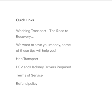
Quick Links
Wedding Transport - The Road to
Recovery....
We want to save you money, some
of these tips will help you!
Hen Transport
PSV and Hackney Drivers Required
Terms of Service
Refund policy