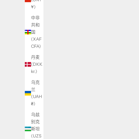
¥)
中非
共和
国
(XAF
CFA)
丹麦
(DKK
kr.)
乌克
兰
(UAH
₴)
乌兹
别克
斯坦
(UZS