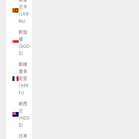
兰卡
(LKR
₨)
新加
坡
(SGD
$)
新喀
里多
尼亚
(XPF
Fr)
新西
兰
(NZD
$)
日本