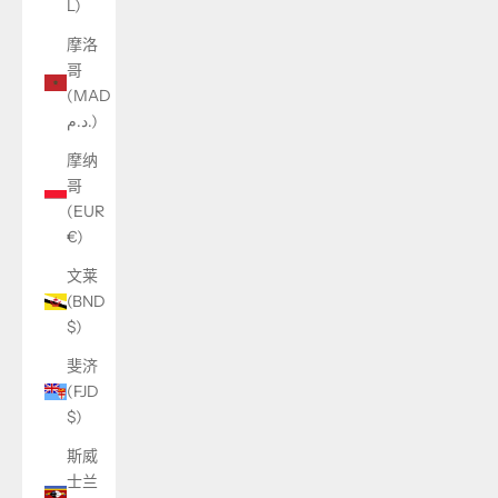
L)
摩洛
哥
(MAD
د.م.)
摩纳
哥
(EUR
€)
文莱
(BND
$)
斐济
(FJD
$)
斯威
士兰