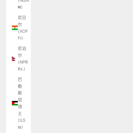
(NGN
₦)
尼日
尔
(XOF
Fr)
尼泊
尔
(NPR
Rs.)
巴
勒
斯
坦
领
土
(ILS
₪)