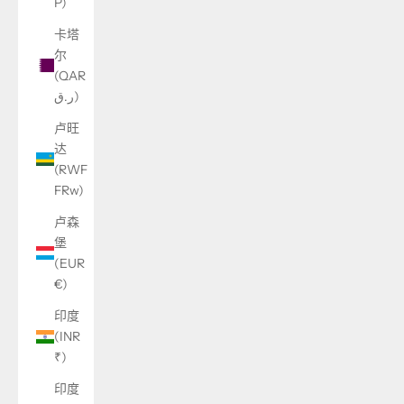
P)
卡塔
尔
(QAR
ر.ق)
卢旺
达
(RWF
FRw)
卢森
堡
(EUR
€)
印度
(INR
₹)
印度