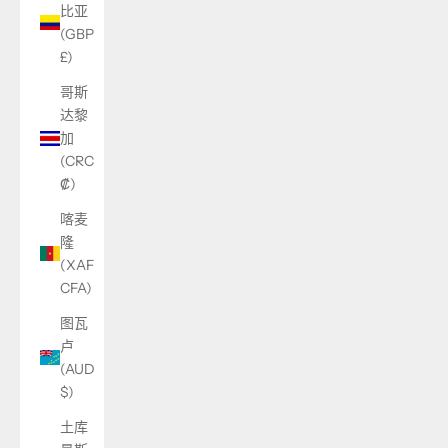
比亚
(GBP
£)
哥斯
达黎
加
(CRC
₡)
喀麦
隆
(XAF
CFA)
图瓦
卢
(AUD
$)
土库