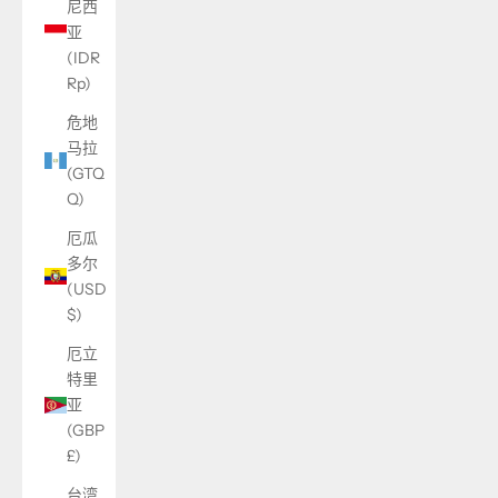
尼西
亚
(IDR
Rp)
危地
马拉
(GTQ
Q)
厄瓜
多尔
(USD
$)
厄立
特里
亚
(GBP
£)
台湾