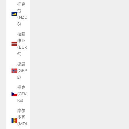
托克
劳
(NZD
$)
拉脱
维亚
(EUR
€)
挪威
(GBP
£)
捷克
(CZK
Kč)
摩尔
多瓦
(MDL