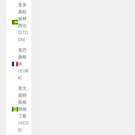
圣多
美和
普林
西比
(STD
Db)
圣巴
泰勒
米
(EUR
€)
圣文
森特
和格
林纳
丁斯
(XCD
$)