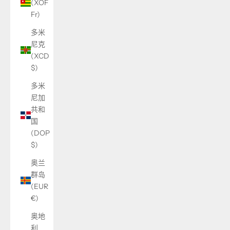
(XOF
Fr)
多米
尼克
(XCD
$)
多米
尼加
共和
国
(DOP
$)
奥兰
群岛
(EUR
€)
奥地
利