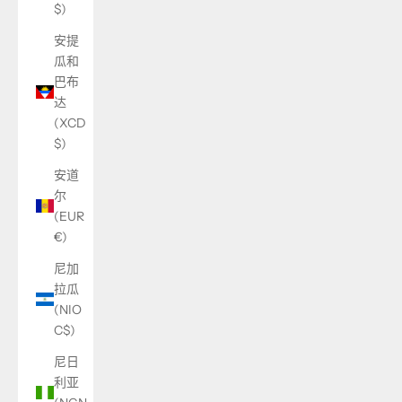
$)
安提
瓜和
巴布
达
(XCD
$)
安道
尔
(EUR
€)
尼加
拉瓜
(NIO
C$)
尼日
利亚