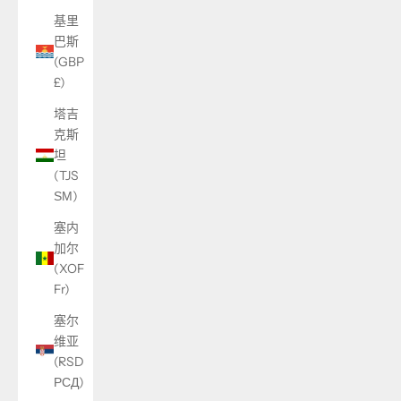
基里
巴斯
(GBP
£)
塔吉
克斯
坦
(TJS
ЅМ)
塞内
加尔
(XOF
Fr)
塞尔
维亚
(RSD
РСД)