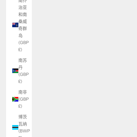
南乔
治亚
和南
桑威
奇群
岛
(GBP
£)
南苏
丹
(GBP
£)
南非
(GBP
£)
博茨
瓦纳
(BWP