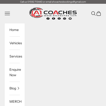
跳转到内容
Call us 01592 713443 or email a1coachesbookings@gmail.com
A1 Coaches
菜单
搜索
购物车
Home
Vehicles
Services
Enquire
Now
Blog
MERCH