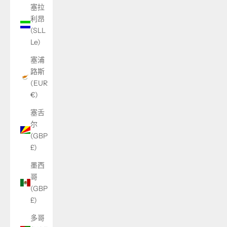
塞拉
利昂
(SLL
Le)
塞浦
路斯
(EUR
€)
塞舌
尔
(GBP
£)
墨西
哥
(GBP
£)
多哥