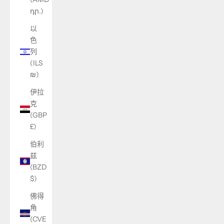
դր.)
以
色
列
(ILS
₪)
伊拉
克
(GBP
£)
伯利
兹
(BZD
$)
佛得
角
(CVE