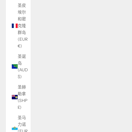
圣皮
埃尔
和密
克隆
群岛
(EUR
€)
圣诞
岛
(AUD
$)
圣赫
勒拿
(SHP
£)
圣马
力诺
(EUR