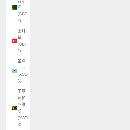
曼斯
坦
(GBP
£)
土耳
其
(GBP
£)
圣卢
西亚
(XCD
$)
圣基
茨和
尼维
斯
(XCD
$)