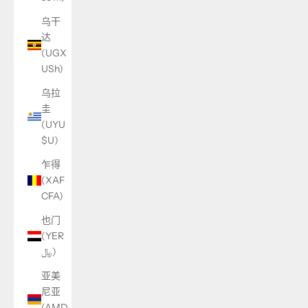
乌干
达
(UGX
USh)
乌拉
圭
(UYU
$U)
乍得
(XAF
CFA)
也门
(YER
﷼)
亚美
尼亚
(AMD