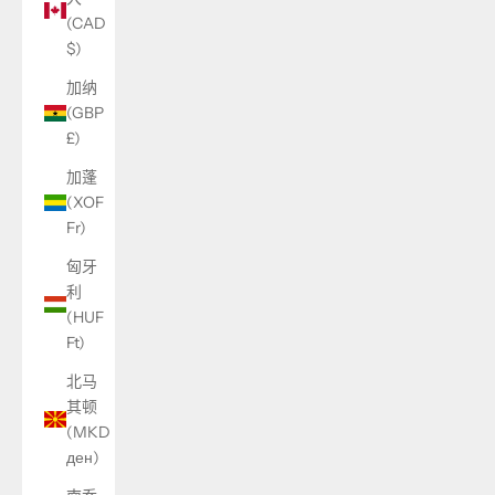
(CAD
$)
加纳
(GBP
£)
加蓬
(XOF
Fr)
匈牙
利
(HUF
Ft)
北马
其顿
(MKD
ден)