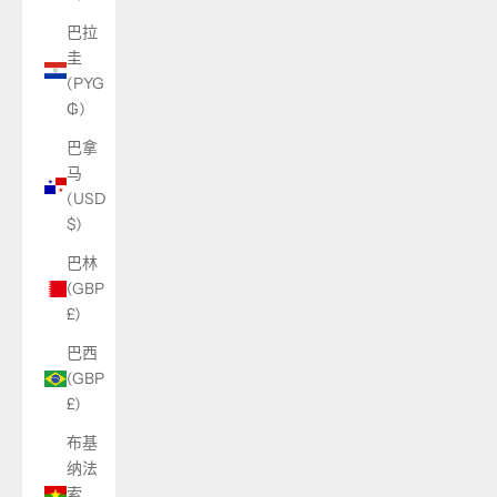
巴拉
圭
(PYG
₲)
巴拿
马
(USD
$)
巴林
(GBP
£)
巴西
(GBP
£)
布基
纳法
索