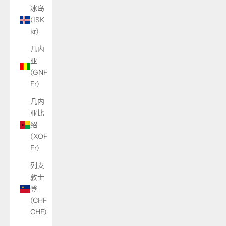
冰岛
(ISK
kr)
几内
亚
(GNF
Fr)
几内
亚比
绍
(XOF
Fr)
列支
敦士
登
(CHF
CHF)