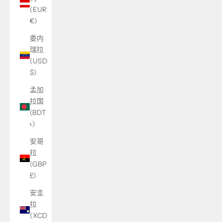
(EUR
€)
委内
瑞拉
(USD
$)
孟加
拉国
(BDT
৳)
安哥
拉
(GBP
£)
安圭
拉
(XCD