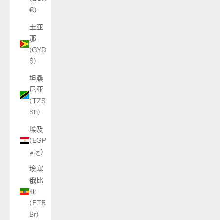
€)
圭亚
那
(GYD
$)
坦桑
尼亚
(TZS
Sh)
埃及
(EGP
ج.م)
埃塞
俄比
亚
(ETB
Br)