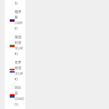
$)
俄罗
斯
(GBP
£)
保加
利亚
(EUR
€)
克罗
地亚
(EUR
€)
冈比
亚
(GMD
D)