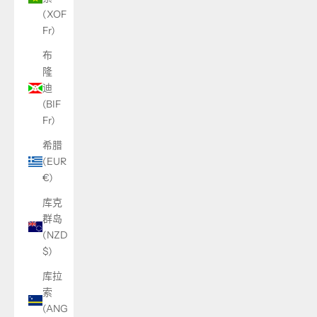
(XOF
Fr)
布
隆
迪
(BIF
Fr)
希腊
(EUR
€)
库克
群岛
(NZD
$)
库拉
索
(ANG