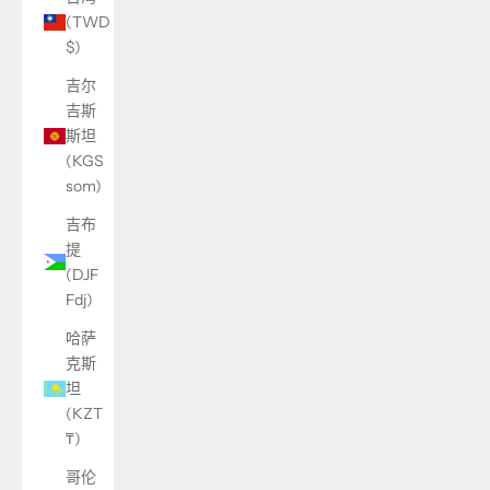
(TWD
$)
吉尔
吉斯
斯坦
(KGS
som)
吉布
提
(DJF
Fdj)
哈萨
克斯
坦
(KZT
₸)
哥伦