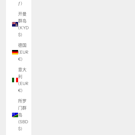
ƒ)
开曼
群岛
(KYD
$)
德国
(EUR
€)
意大
利
(EUR
€)
所罗
门群
岛
(SBD
$)