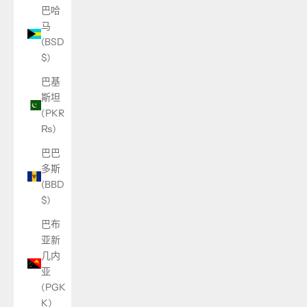
巴哈
马
(BSD
$)
巴基
斯坦
(PKR
₨)
巴巴
多斯
(BBD
$)
巴布
亚新
几内
亚
(PGK
K)