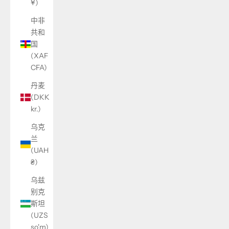
¥)
中非
共和
国
(XAF
CFA)
丹麦
(DKK
kr.)
乌克
兰
(UAH
₴)
乌兹
别克
斯坦
(UZS
so'm)